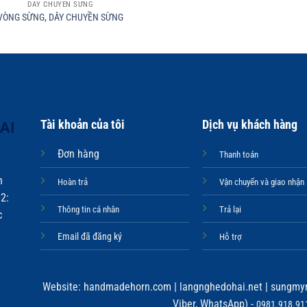
DÂY CHUYỀN SỪNG
VÒNG SỪNG, DÂY CHUYỀN SỪNG
Tài khoản của tôi
Dịch vụ khách hàng
Đơn hàng
Thanh toán
n
Hoàn trả
Vận chuyển và giao nhận
2:
Thông tin cá nhân
Trả lại
c
Email đã đăng ký
Hỗ trợ
Website:
handmadehorn.com
|
langnghedohai.net
|
sungmyn
Viber, WhatsApp) -
0981.918.911