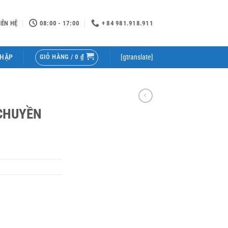
IÊN HỆ
08:00 - 17:00
+ 84 981.918.911
GIỎ HÀNG /
0
₫
NHẬP
[gtranslate]
CHUYỀN