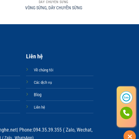
DÂY CHUYỀN SỪNG
DÂY CHUY
VÒNG SỪNG, DÂY CHUYỀN SỪNG
VÒNG SỪNG, DÂY
Liên hệ
Về chúng tôi
Các dịch vụ
Blog
Liên hệ
ghe.net
| Phone:094.35.39.355 ( Zalo, Wechat,
 ( Zalo, WhatsApp)