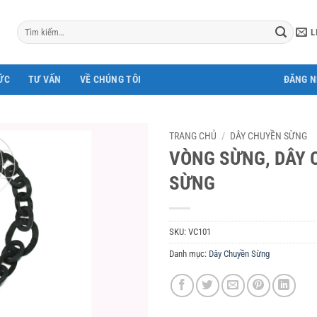
Tìm
L
kiếm:
ỨC
TƯ VẤN
VỀ CHÚNG TÔI
ĐĂNG 
TRANG CHỦ
/
DÂY CHUYỀN SỪNG
VÒNG SỪNG, DÂY 
SỪNG
SKU:
VC101
Danh mục:
Dây Chuyền Sừng