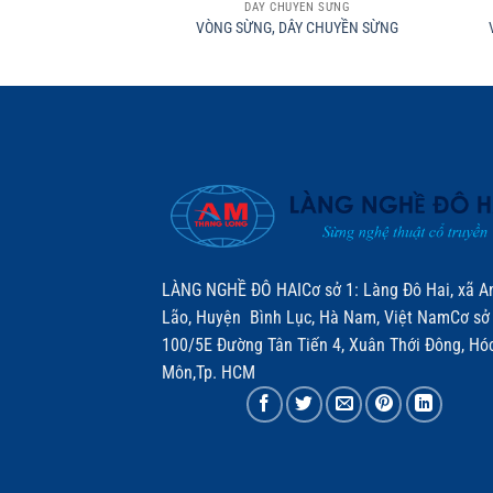
DÂY CHUYỀN SỪNG
VÒNG SỪNG, DÂY CHUYỀN SỪNG
LÀNG NGHỀ ĐÔ HAICơ sở 1: Làng Đô Hai, xã A
Lão, Huyện Bình Lục, Hà Nam, Việt NamCơ sở 
100/5E Đường Tân Tiến 4, Xuân Thới Đông, Hó
Môn,Tp. HCM