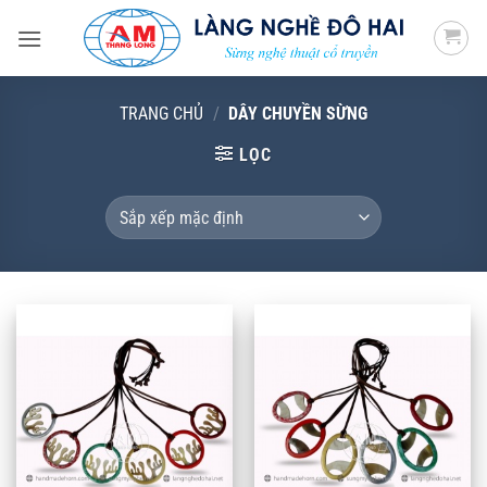
Bỏ
qua
nội
dung
TRANG CHỦ
/
DÂY CHUYỀN SỪNG
LỌC