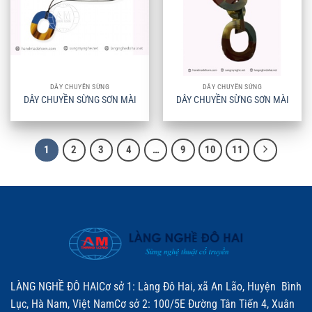
DÂY CHUYỀN SỪNG
DÂY CHUYỀN SỪNG
DÂY CHUYỀN SỪNG SƠN MÀI
DÂY CHUYỀN SỪNG SƠN MÀI
1
2
3
4
…
9
10
11
LÀNG NGHỀ ĐÔ HAICơ sở 1: Làng Đô Hai, xã An Lão, Huyện Bình
Lục, Hà Nam, Việt NamCơ sở 2: 100/5E Đường Tân Tiến 4, Xuân