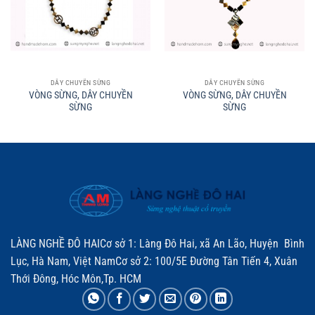
DÂY CHUYỀN SỪNG
DÂY CHUYỀN SỪNG
VÒNG SỪNG, DÂY CHUYỀN
VÒNG SỪNG, DÂY CHUYỀN
SỪNG
SỪNG
LÀNG NGHỀ ĐÔ HAICơ sở 1: Làng Đô Hai, xã An Lão, Huyện Bình
Lục, Hà Nam, Việt NamCơ sở 2: 100/5E Đường Tân Tiến 4, Xuân
Thới Đông, Hóc Môn,Tp. HCM