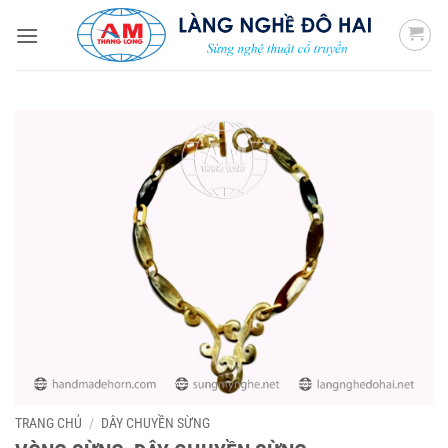
Bỏ
qua
nội
dung
TRANG CHỦ
/
DÂY CHUYỀN SỪNG