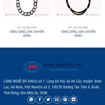
DÂY CHUYỀN SỪNG
DÂY CHUYỀN SỪNG
VÒNG SỪNG, DÂY CHUYỀN
VÒNG SỪNG, DÂY CHUYỀN
SỪNG
SỪNG
LÀNG NGHỀ ĐÔ HAICơ sở 1: Làng Đô Hai, xã An Lão, Huyện Bình
Lục, Hà Nam, Việt NamCơ sở 2: 100/5E Đường Tân Tiến 4, Xuân
Thới Đông, Hóc Môn,Tp. HCM