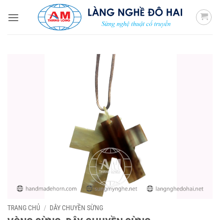
Bỏ
qua
nội
dung
TRANG CHỦ
/
DÂY CHUYỀN SỪNG