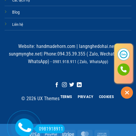
Các dịch vụ
Blog
Liên hệ
Website:
handmadehorn.com
|
langnghedohai.net
|
sungmynghe.net
| Phone:094.35.39.355 ( Zalo, Wechat, Viber,
WhatsApp) -
0981.918.911 ( Zalo, WhatsApp)
TERMS
PRIVACY
COOKIES
© 2026 UX Themes
0981918911
Visa
PayPal
Stripe
MasterCard
Cash