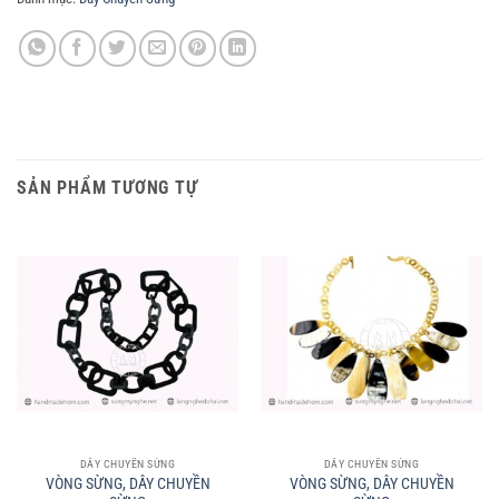
SẢN PHẨM TƯƠNG TỰ
DÂY CHUYỀN SỪNG
DÂY CHUYỀN SỪNG
VÒNG SỪNG, DÂY CHUYỀN
VÒNG SỪNG, DÂY CHUYỀN