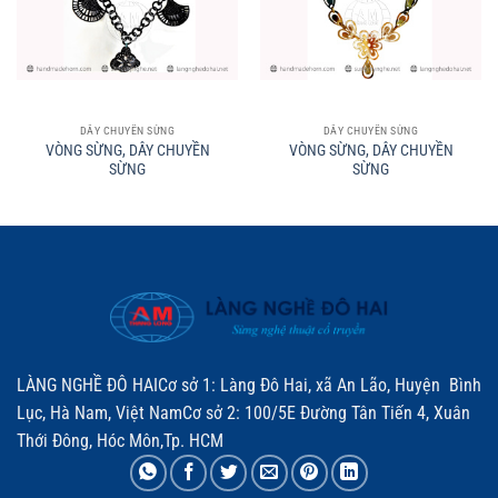
DÂY CHUYỀN SỪNG
DÂY CHUYỀN SỪNG
VÒNG SỪNG, DÂY CHUYỀN
VÒNG SỪNG, DÂY CHUYỀN
SỪNG
SỪNG
LÀNG NGHỀ ĐÔ HAICơ sở 1: Làng Đô Hai, xã An Lão, Huyện Bình
Lục, Hà Nam, Việt NamCơ sở 2: 100/5E Đường Tân Tiến 4, Xuân
Thới Đông, Hóc Môn,Tp. HCM