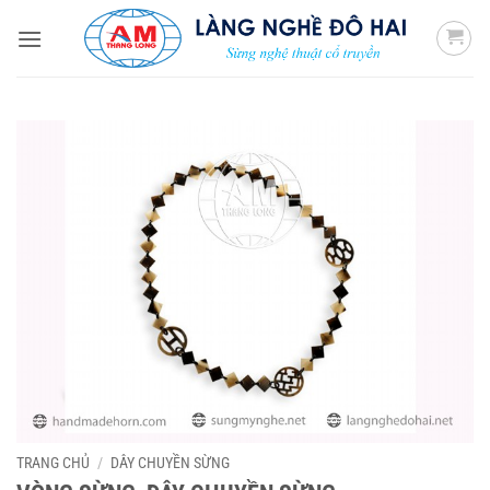
Bỏ
qua
nội
dung
TRANG CHỦ
/
DÂY CHUYỀN SỪNG