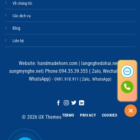
Về chúng tôi
Các dịch vụ
Blog
Liên hệ
Website:
handmadehorn.com
|
langnghedohai.net
|
sungmynghe.net
| Phone:094.35.39.355 ( Zalo, Wechat, Viber,
WhatsApp) -
0981.918.911 ( Zalo, WhatsApp)
TERMS
PRIVACY
COOKIES
© 2026 UX Themes