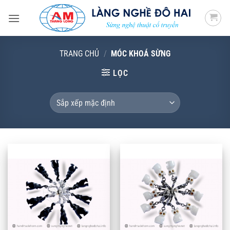
Bỏ
qua
nội
dung
TRANG CHỦ
/
MÓC KHOÁ SỪNG
LỌC