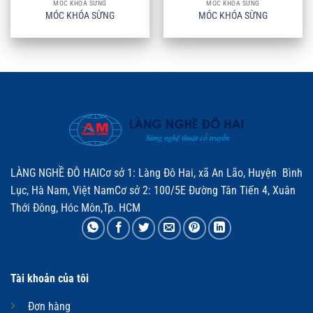
MÓC KHOÁ SỪNG
MÓC KHOÁ SỪNG
MÓC KHÓA SỪNG
MÓC KHÓA SỪNG
LÀNG NGHỀ ĐÔ HAICơ sở 1: Làng Đô Hai, xã An Lão, Huyện Bình
Lục, Hà Nam, Việt NamCơ sở 2: 100/5E Đường Tân Tiến 4, Xuân
Thới Đông, Hóc Môn,Tp. HCM
Tài khoản của tôi
Đơn hàng