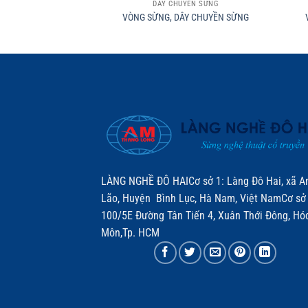
DÂY CHUYỀN SỪNG
VÒNG SỪNG, DÂY CHUYỀN SỪNG
LÀNG NGHỀ ĐÔ HAICơ sở 1: Làng Đô Hai, xã A
Lão, Huyện Bình Lục, Hà Nam, Việt NamCơ sở 
100/5E Đường Tân Tiến 4, Xuân Thới Đông, Hó
Môn,Tp. HCM