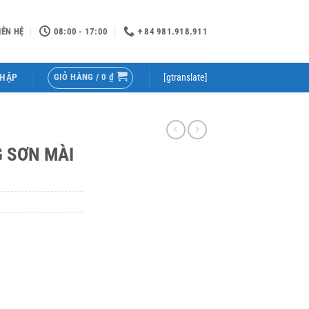
IÊN HỆ
08:00 - 17:00
+ 84 981.918.911
GIỎ HÀNG /
0
₫
NHẬP
[gtranslate]
 SƠN MÀI