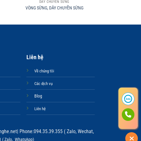
DÂY CHUYỀN SỪNG
DÂY CHUY
VÒNG SỪNG, DÂY CHUYỀN SỪNG
VÒNG SỪNG, DÂY
Liên hệ
Về chúng tôi
Các dịch vụ
Blog
Liên hệ
ghe.net
| Phone:094.35.39.355 ( Zalo, Wechat,
 ( Zalo, WhatsApp)