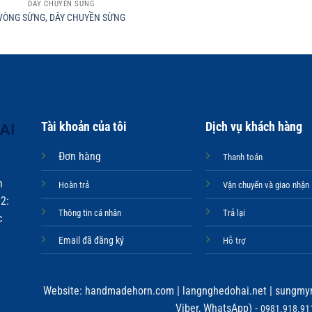
DÂY CHUYỀN SỪNG
VÒNG SỪNG, DÂY CHUYỀN SỪNG
Tài khoản của tôi
Dịch vụ khách hàng
Đơn hàng
Thanh toán
n
Hoàn trả
Vận chuyển và giao nhận
2:
Thông tin cá nhân
Trả lại
c
Email đã đăng ký
Hỗ trợ
Website:
handmadehorn.com
|
langnghedohai.net
|
sungmyn
Viber, WhatsApp) -
0981.918.911