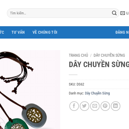
Tìm
L
kiếm:
ỨC
TƯ VẤN
VỀ CHÚNG TÔI
ĐĂNG 
TRANG CHỦ
/
DÂY CHUYỀN SỪNG
DÂY CHUYỀN SỪNG
SKU:
DS62
Danh mục:
Dây Chuyền Sừng