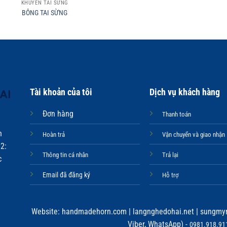
KHUYÊN TAI SỪNG
BÔNG TAI SỪNG
Tài khoản của tôi
Dịch vụ khách hàng
Đơn hàng
Thanh toán
n
Hoàn trả
Vận chuyển và giao nhận
2:
Thông tin cá nhân
Trả lại
c
Email đã đăng ký
Hỗ trợ
Website:
handmadehorn.com
|
langnghedohai.net
|
sungmyn
Viber, WhatsApp) -
0981.918.911