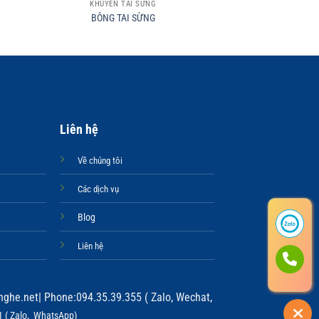
KHUYÊN TAI SỪNG
KHUYÊN T
BÔNG TAI SỪNG
BÔNG TA
Liên hệ
Về chúng tôi
Các dịch vụ
Blog
Liên hệ
ghe.net
| Phone:094.35.39.355 ( Zalo, Wechat,
 ( Zalo, WhatsApp)