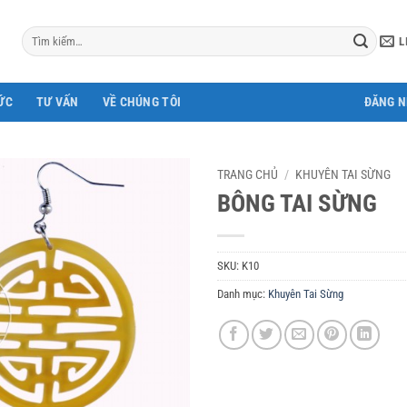
Tìm
L
kiếm:
ỨC
TƯ VẤN
VỀ CHÚNG TÔI
ĐĂNG 
TRANG CHỦ
/
KHUYÊN TAI SỪNG
BÔNG TAI SỪNG
SKU:
K10
Danh mục:
Khuyên Tai Sừng