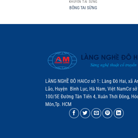
KHUYÊN TAI SỪNG
BÔNG TAI SỪNG
LÀNG NGHỀ ĐÔ HAICơ sở 1: Làng Đô Hai, xã A
Lão, Huyện Bình Lục, Hà Nam, Việt NamCơ sở 
100/5E Đường Tân Tiến 4, Xuân Thới Đông, Hó
Môn,Tp. HCM