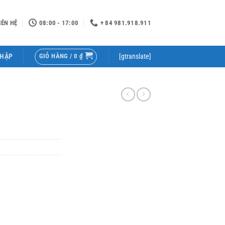
IÊN HỆ
08:00 - 17:00
+ 84 981.918.911
GIỎ HÀNG /
0
₫
NHẬP
[gtranslate]