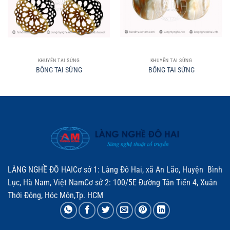
KHUYÊN TAI SỪNG
KHUYÊN TAI SỪNG
BÔNG TAI SỪNG
BÔNG TAI SỪNG
LÀNG NGHỀ ĐÔ HAICơ sở 1: Làng Đô Hai, xã An Lão, Huyện Bình
Lục, Hà Nam, Việt NamCơ sở 2: 100/5E Đường Tân Tiến 4, Xuân
Thới Đông, Hóc Môn,Tp. HCM