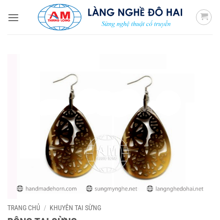
Bỏ
qua
nội
dung
TRANG CHỦ
/
KHUYÊN TAI SỪNG