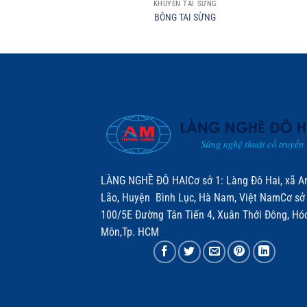
KHUYÊN TAI SỪNG
BÔNG TAI SỪNG
LÀNG NGHỀ ĐÔ HAICơ sở 1: Làng Đô Hai, xã A
Lão, Huyện Bình Lục, Hà Nam, Việt NamCơ sở 
100/5E Đường Tân Tiến 4, Xuân Thới Đông, Hó
Môn,Tp. HCM