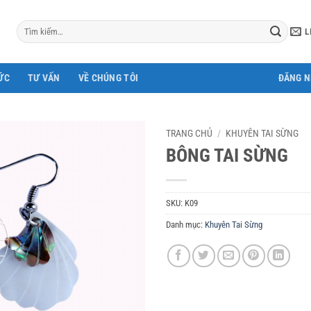
Tìm
L
kiếm:
ỨC
TƯ VẤN
VỀ CHÚNG TÔI
ĐĂNG 
TRANG CHỦ
/
KHUYÊN TAI SỪNG
BÔNG TAI SỪNG
SKU:
K09
Danh mục:
Khuyên Tai Sừng