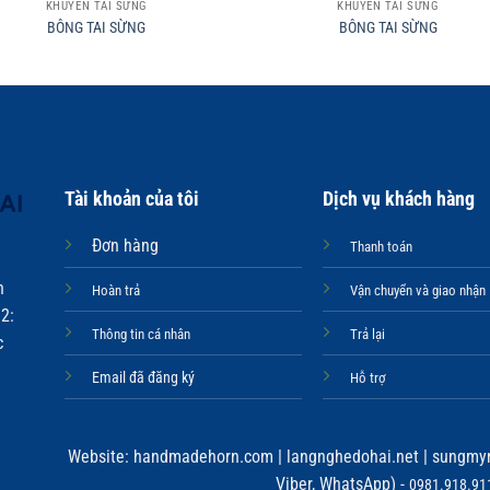
KHUYÊN TAI SỪNG
KHUYÊN TAI SỪNG
BÔNG TAI SỪNG
BÔNG TAI SỪNG
Tài khoản của tôi
Dịch vụ khách hàng
Đơn hàng
Thanh toán
n
Hoàn trả
Vận chuyển và giao nhận
2:
Thông tin cá nhân
Trả lại
c
Email đã đăng ký
Hỗ trợ
Website:
handmadehorn.com
|
langnghedohai.net
|
sungmyn
Viber, WhatsApp) -
0981.918.911