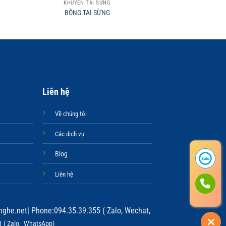
KHUYÊN TAI SỪNG
KHUYÊN T
BÔNG TAI SỪNG
BÔNG TA
Liên hệ
Về chúng tôi
Các dịch vụ
Blog
Liên hệ
ghe.net
| Phone:094.35.39.355 ( Zalo, Wechat,
 ( Zalo, WhatsApp)