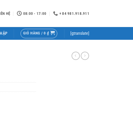
IÊN HỆ
08:00 - 17:00
+ 84 981.918.911
GIỎ HÀNG /
0
₫
NHẬP
[gtranslate]