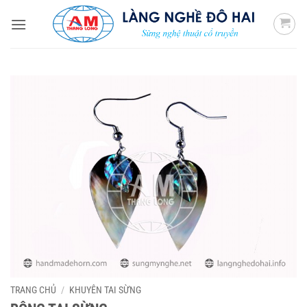
Bỏ
qua
nội
dung
TRANG CHỦ
/
KHUYÊN TAI SỪNG