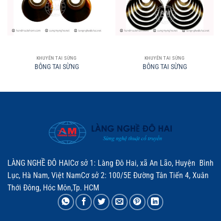
KHUYÊN TAI SỪNG
KHUYÊN TAI SỪNG
BÔNG TAI SỪNG
BÔNG TAI SỪNG
LÀNG NGHỀ ĐÔ HAICơ sở 1: Làng Đô Hai, xã An Lão, Huyện Bình
Lục, Hà Nam, Việt NamCơ sở 2: 100/5E Đường Tân Tiến 4, Xuân
Thới Đông, Hóc Môn,Tp. HCM