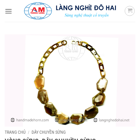
Bỏ
qua
nội
dung
TRANG CHỦ
/
DÂY CHUYỀN SỪNG