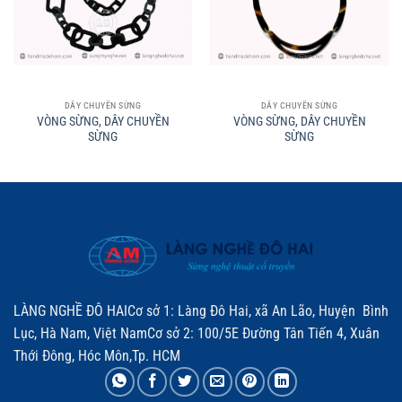
DÂY CHUYỀN SỪNG
DÂY CHUYỀN SỪNG
VÒNG SỪNG, DÂY CHUYỀN
VÒNG SỪNG, DÂY CHUYỀN
SỪNG
SỪNG
LÀNG NGHỀ ĐÔ HAICơ sở 1: Làng Đô Hai, xã An Lão, Huyện Bình
Lục, Hà Nam, Việt NamCơ sở 2: 100/5E Đường Tân Tiến 4, Xuân
Thới Đông, Hóc Môn,Tp. HCM