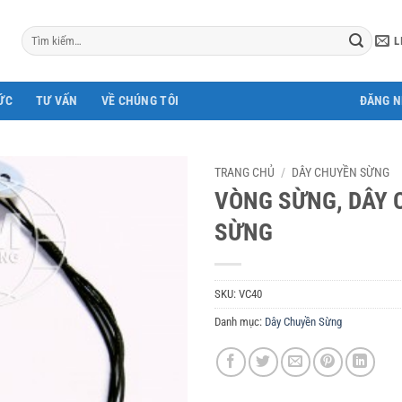
Tìm
L
kiếm:
ỨC
TƯ VẤN
VỀ CHÚNG TÔI
ĐĂNG 
TRANG CHỦ
/
DÂY CHUYỀN SỪNG
VÒNG SỪNG, DÂY 
SỪNG
SKU:
VC40
Danh mục:
Dây Chuyền Sừng