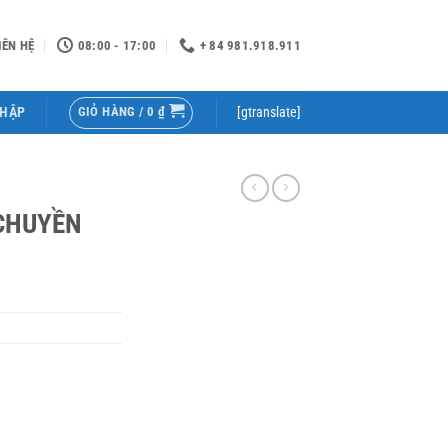
IÊN HỆ
08:00 - 17:00
+ 84 981.918.911
GIỎ HÀNG /
0
₫
NHẬP
[gtranslate]
CHUYỀN