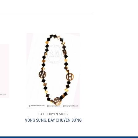
+
+
DÂY CHUYỀN SỪNG
DÂY CHUY
VÒNG SỪNG, DÂY CHUYỀN SỪNG
VÒNG SỪNG, DÂY