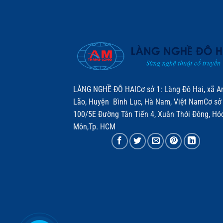
LÀNG NGHỀ ĐÔ HAICơ sở 1: Làng Đô Hai, xã A
Lão, Huyện Bình Lục, Hà Nam, Việt NamCơ sở 
100/5E Đường Tân Tiến 4, Xuân Thới Đông, Hó
Môn,Tp. HCM