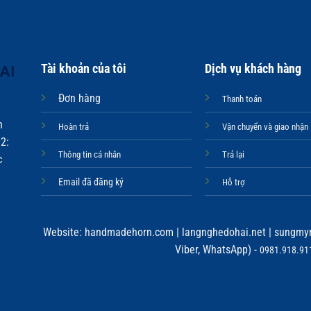
Tài khoản của tôi
Dịch vụ khách hàng
Đơn hàng
Thanh toán
n
Hoàn trả
Vận chuyển và giao nhận
2:
Thông tin cá nhân
Trả lại
c
Email đã đăng ký
Hỗ trợ
Website:
handmadehorn.com
|
langnghedohai.net
|
sungmyn
Viber, WhatsApp) -
0981.918.911