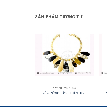
SẢN PHẨM TƯƠNG TỰ
+
+
DÂY CHUYỀN SỪNG
VÒNG SỪNG, DÂY CHUYỀN SỪNG