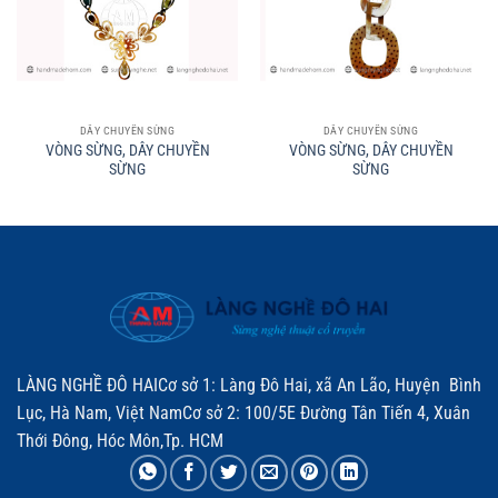
DÂY CHUYỀN SỪNG
DÂY CHUYỀN SỪNG
VÒNG SỪNG, DÂY CHUYỀN
VÒNG SỪNG, DÂY CHUYỀN
SỪNG
SỪNG
LÀNG NGHỀ ĐÔ HAICơ sở 1: Làng Đô Hai, xã An Lão, Huyện Bình
Lục, Hà Nam, Việt NamCơ sở 2: 100/5E Đường Tân Tiến 4, Xuân
Thới Đông, Hóc Môn,Tp. HCM