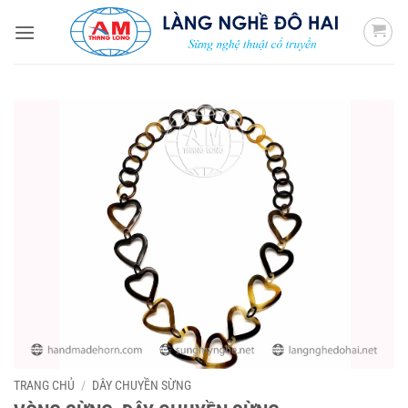
Bỏ
qua
nội
dung
TRANG CHỦ
/
DÂY CHUYỀN SỪNG