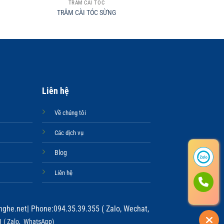
TRÂM CÀI TÓC
TRÂM CÀ
TRÂM CÀI TÓC SỪNG
TRÂM CÀI 
Liên hệ
Về chúng tôi
Các dịch vụ
Blog
Liên hệ
ghe.net
| Phone:094.35.39.355 ( Zalo, Wechat,
 ( Zalo, WhatsApp)