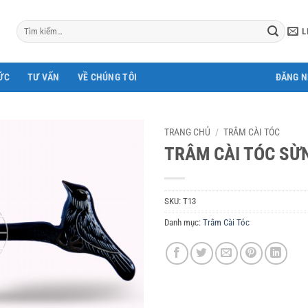
Tìm
L
kiếm:
ỨC
TƯ VẤN
VỀ CHÚNG TÔI
ĐĂNG 
TRANG CHỦ
/
TRÂM CÀI TÓC
TRÂM CÀI TÓC SỪ
SKU:
T13
Danh mục:
Trâm Cài Tóc