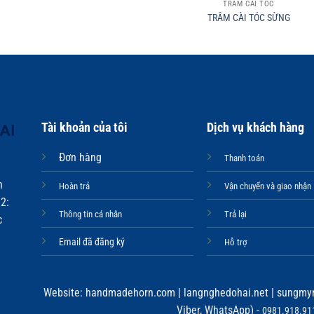
TRÂM CÀI TÓC
TRÂM CÀI TÓC SỪNG
Tài khoản của tôi
Dịch vụ khách hàng
Đơn hàng
Thanh toán
n
Hoàn trả
Vận chuyển và giao nhận
2:
Thông tin cá nhân
Trả lại
c
Email đã đăng ký
Hỗ trợ
Website:
handmadehorn.com
|
langnghedohai.net
|
sungmyn
Viber, WhatsApp) -
0981.918.911