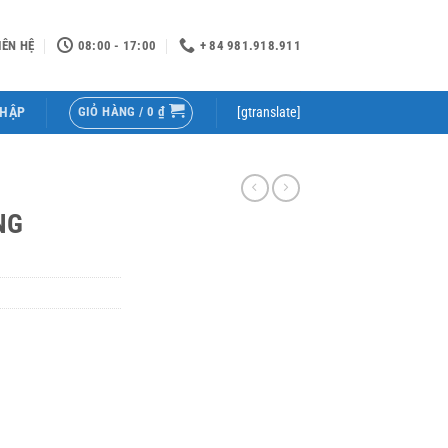
IÊN HỆ
08:00 - 17:00
+ 84 981.918.911
GIỎ HÀNG /
0
₫
NHẬP
[gtranslate]
NG