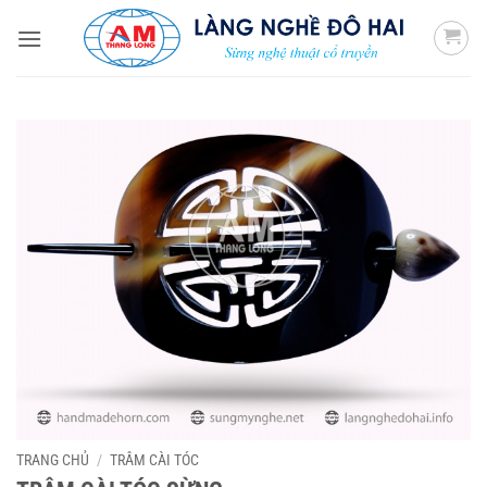
Bỏ
qua
nội
dung
TRANG CHỦ
/
TRÂM CÀI TÓC