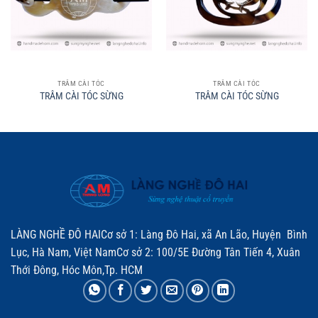
TRÂM CÀI TÓC
TRÂM CÀI TÓC
TRÂM CÀI TÓC SỪNG
TRÂM CÀI TÓC SỪNG
LÀNG NGHỀ ĐÔ HAICơ sở 1: Làng Đô Hai, xã An Lão, Huyện Bình
Lục, Hà Nam, Việt NamCơ sở 2: 100/5E Đường Tân Tiến 4, Xuân
Thới Đông, Hóc Môn,Tp. HCM