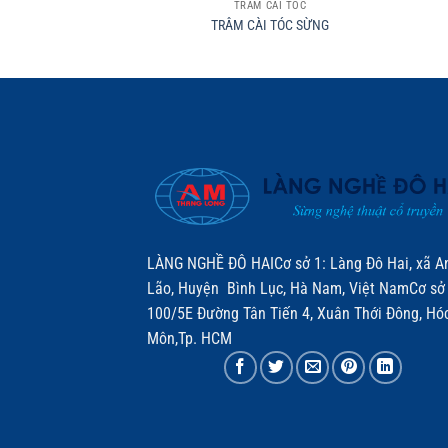
TRÂM CÀI TÓC
TRÂM CÀI TÓC SỪNG
LÀNG NGHỀ ĐÔ HAICơ sở 1: Làng Đô Hai, xã A
Lão, Huyện Bình Lục, Hà Nam, Việt NamCơ sở 
100/5E Đường Tân Tiến 4, Xuân Thới Đông, Hó
Môn,Tp. HCM