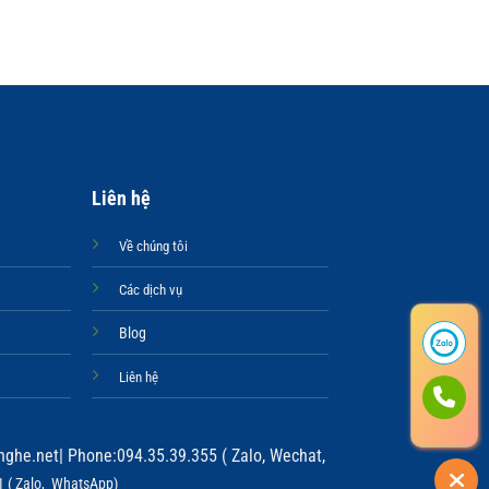
TRÂM CÀ
TRÂM CÀI 
Liên hệ
Về chúng tôi
Các dịch vụ
Blog
Liên hệ
ghe.net
| Phone:094.35.39.355 ( Zalo, Wechat,
 ( Zalo, WhatsApp)