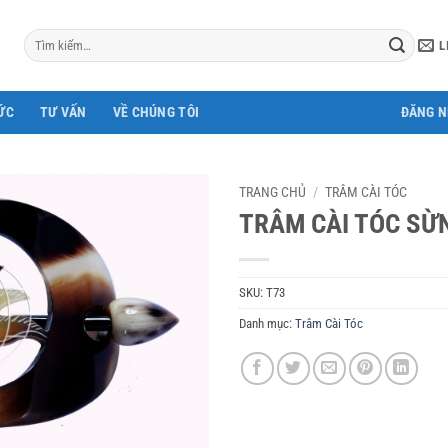
Tìm
L
kiếm:
ỨC
TƯ VẤN
VỀ CHÚNG TÔI
ĐĂNG 
TRANG CHỦ
/
TRÂM CÀI TÓC
TRÂM CÀI TÓC SỪ
SKU:
T73
Danh mục:
Trâm Cài Tóc