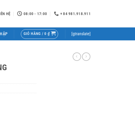
IÊN HỆ
08:00 - 17:00
+ 84 981.918.911
GIỎ HÀNG /
0
₫
NHẬP
[gtranslate]
NG