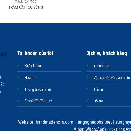
TRÂM CÀI TÓC
TRÂM CÀI TÓC SỪNG
Tài khoản của tôi
Dịch vụ khách hàng
Đơn hàng
Thanh toán
n
Hoàn trả
Vận chuyển và giao nhận
2:
Thông tin cá nhân
Trả lại
c
Email đã đăng ký
Hỗ trợ
Website:
handmadehorn.com
|
langnghedohai.net
|
sungmyn
Viber, WhatsApp) -
0981.918.911