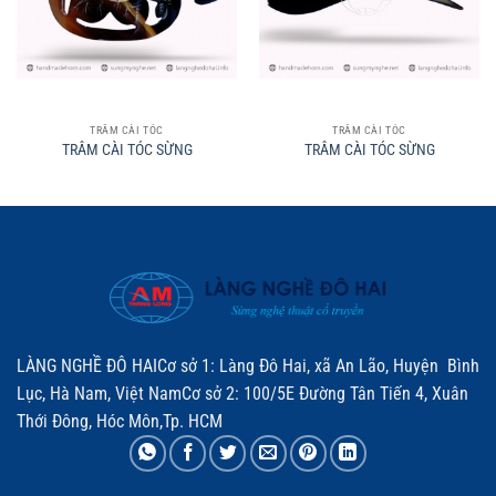
TRÂM CÀI TÓC
TRÂM CÀI TÓC
TRÂM CÀI TÓC SỪNG
TRÂM CÀI TÓC SỪNG
LÀNG NGHỀ ĐÔ HAICơ sở 1: Làng Đô Hai, xã An Lão, Huyện Bình
Lục, Hà Nam, Việt NamCơ sở 2: 100/5E Đường Tân Tiến 4, Xuân
Thới Đông, Hóc Môn,Tp. HCM