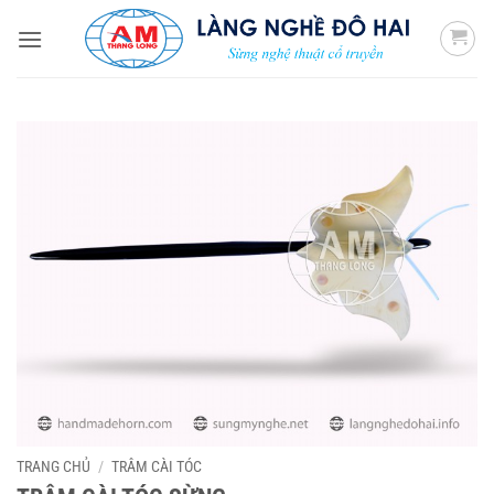
Bỏ
qua
nội
dung
TRANG CHỦ
/
TRÂM CÀI TÓC