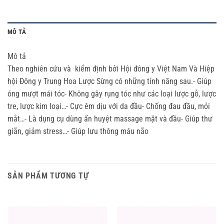
MÔ TẢ
Mô tả
Theo nghiên cứu và kiểm định bởi Hội đông y Việt Nam Và Hiệp
hội Đông y Trung Hoa Lược Sừng có những tính năng sau.- Giúp
óng mượt mái tóc- Không gây rụng tóc như các loại lược gỗ, lược
tre, lược kim loại…- Cực êm dịu với da đầu- Chống đau đầu, mỏi
mắt…- Là dụng cụ dùng ấn huyệt massage mặt và đầu- Giúp thư
giãn, giảm stress…- Giúp lưu thông máu não
SẢN PHẨM TƯƠNG TỰ