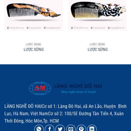
LƯỢC SỪNG
LƯỢC SỪNG
LƯỢC SỪNG
LƯỢC SỪNG
LÀNG NGHỀ ĐÔ HAICơ sở 1: Làng Đô Hai, xã An Lão, Huyện Bình
Lục, Hà Nam, Việt NamCơ sở 2: 100/5E Đường Tân Tiến 4, Xuân
Thới Đông, Hóc Môn,Tp. HCM