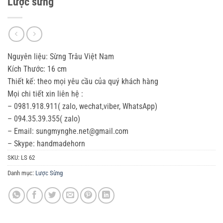
Lược sừng
Nguyên liệu: Sừng Trâu Việt Nam
Kích Thước: 16 cm
Thiết kế: theo mọi yêu cầu của quý khách hàng
Mọi chi tiết xin liên hệ :
– 0981.918.911( zalo, wechat,viber, WhatsApp)
– 094.35.39.355( zalo)
– Email: sungmynghe.net@gmail.com
– Skype: handmadehorn
SKU:
LS 62
Danh mục:
Lược Sừng