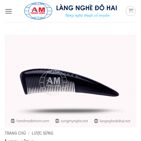
Bỏ
qua
nội
dung
TRANG CHỦ
/
LƯỢC SỪNG