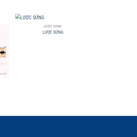
+
LƯỢC SỪNG
LƯỢC SỪNG
+
LƯỢC 
LƯỢC 