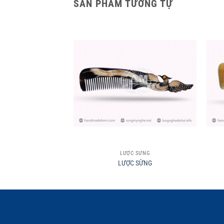
SẢN PHẨM TƯƠNG TỰ
+
+
LƯỢC SỪNG
LƯỢC SỪNG