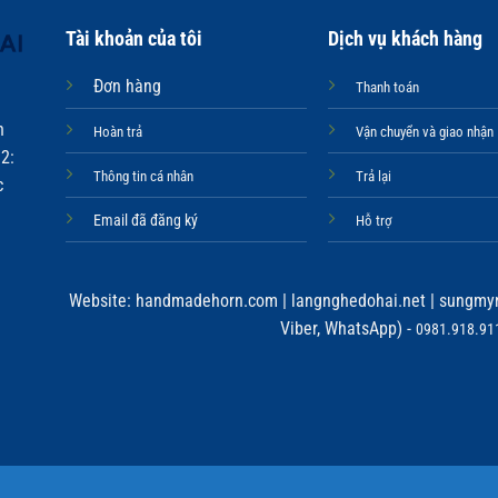
Tài khoản của tôi
Dịch vụ khách hàng
Đơn hàng
Thanh toán
n
Hoàn trả
Vận chuyển và giao nhận
2:
Thông tin cá nhân
Trả lại
c
Email đã đăng ký
Hỗ trợ
Website:
handmadehorn.com
|
langnghedohai.net
|
sungmyn
Viber, WhatsApp) -
0981.918.911