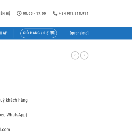
IÊN HỆ
08:00 - 17:00
+ 84 981.918.911
GIỎ HÀNG /
0
₫
NHẬP
[gtranslate]
quý khách hàng
ber, WhatsApp)
l.com