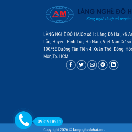
LÀNG NGHỀ ĐÔ HAICơ sở 1: Làng Đô Hai, xã A
Lão, Huyện Bình Lục, Hà Nam, Việt NamCơ sở 
100/5E Đường Tân Tiến 4, Xuân Thới Đông, Hó
Môn,Tp. HCM
0981918911
Copyright 2026 ©
langnghedohai.net