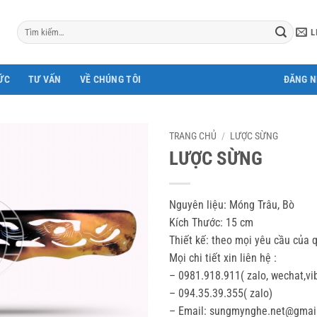
Tìm
L
kiếm:
ỨC
TƯ VẤN
VỀ CHÚNG TÔI
ĐĂNG 
TRANG CHỦ
/
LƯỢC SỪNG
LƯỢC SỪNG
Nguyên liệu: Móng Trâu, Bò
Kích Thước: 15 cm
Thiết kế: theo mọi yêu cầu của 
Mọi chi tiết xin liên hệ :
– 0981.918.911( zalo, wechat,vi
– 094.35.39.355( zalo)
– Email: sungmynghe.net@gmai