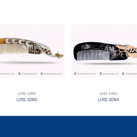
+
LƯỢC SỪNG
LƯỢC SỪNG
LƯỢC SỪNG
LƯỢC SỪNG