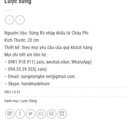
Lược sừng
Nguyên liệu: Sừng Bò nhập khẩu từ Châu Phi
Kích Thước: 20 cm
Thiết kế: theo mọi yêu cầu của quý khách hàng
Mọi chi tiết xin liên hệ :
– 0981.918.911( zalo, wechat,viber, WhatsApp)
– 094.35.39.355( zalo)
– Email: sungmynghe.net@gmail.com
– Skype: handmadehorn
SKU:
LS 61
Danh mục:
Lược Sừng