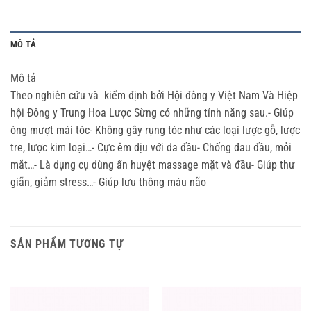
MÔ TẢ
Mô tả
Theo nghiên cứu và kiểm định bởi Hội đông y Việt Nam Và Hiệp
hội Đông y Trung Hoa Lược Sừng có những tính năng sau.- Giúp
óng mượt mái tóc- Không gây rụng tóc như các loại lược gỗ, lược
tre, lược kim loại…- Cực êm dịu với da đầu- Chống đau đầu, mỏi
mắt…- Là dụng cụ dùng ấn huyệt massage mặt và đầu- Giúp thư
giãn, giảm stress…- Giúp lưu thông máu não
SẢN PHẨM TƯƠNG TỰ