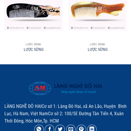
LƯỢC SỪNG
LƯỢC SỪNG
LƯỢC SỪNG
LƯỢC SỪNG
LÀNG NGHỀ ĐÔ HAICơ sở 1: Làng Đô Hai, xã An Lão, Huyện Bình
Lục, Hà Nam, Việt NamCơ sở 2: 100/5E Đường Tân Tiến 4, Xuân
Thới Đông, Hóc Môn,Tp. HCM