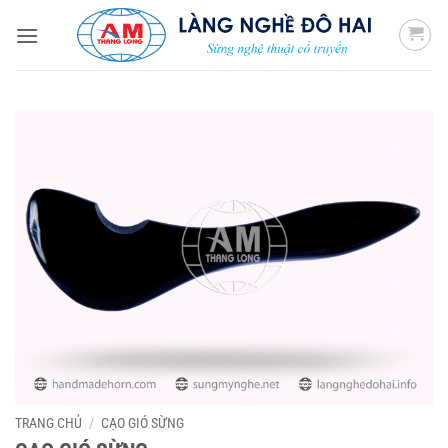
Bỏ
qua
nội
dung
TRANG CHỦ
/
CẠO GIÓ SỪNG