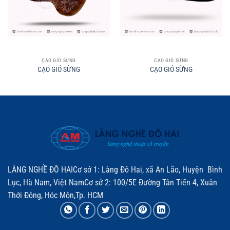
CẠO GIÓ SỪNG
CẠO GIÓ SỪNG
CẠO GIÓ SỪNG
CẠO GIÓ SỪNG
LÀNG NGHỀ ĐÔ HAICơ sở 1: Làng Đô Hai, xã An Lão, Huyện Bình
Lục, Hà Nam, Việt NamCơ sở 2: 100/5E Đường Tân Tiến 4, Xuân
Thới Đông, Hóc Môn,Tp. HCM