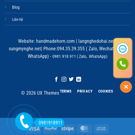
Blog
Liên hệ
Website:
handmadehorn.com
|
langnghedohai.net
|
sungmynghe.net
| Phone:094.35.39.355 ( Zalo, Wechat, Viber,
WhatsApp) -
0981.918.911 ( Zalo, WhatsApp)
TERMS
PRIVACY
COOKIES
© 2026 UX Themes
0981918911
Visa
PayPal
Stripe
MasterCard
Cash