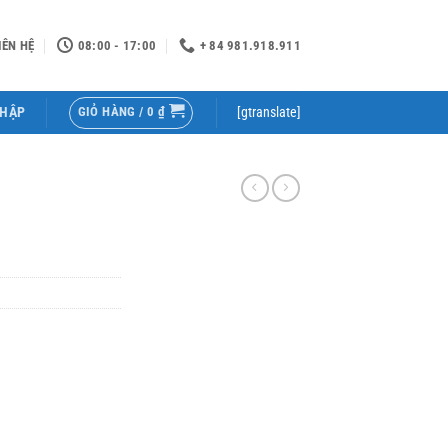
IÊN HỆ
08:00 - 17:00
+ 84 981.918.911
GIỎ HÀNG /
0
₫
NHẬP
[gtranslate]