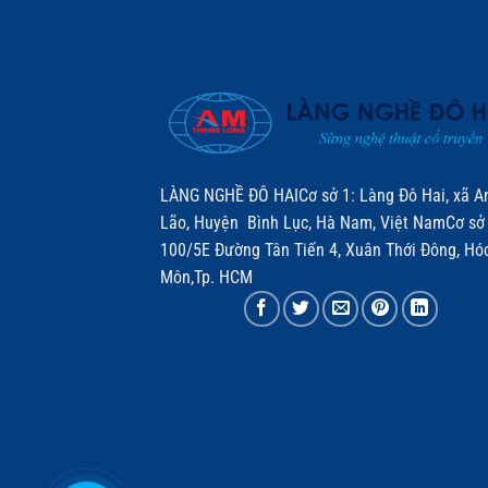
LÀNG NGHỀ ĐÔ HAICơ sở 1: Làng Đô Hai, xã A
Lão, Huyện Bình Lục, Hà Nam, Việt NamCơ sở 
100/5E Đường Tân Tiến 4, Xuân Thới Đông, Hó
Môn,Tp. HCM