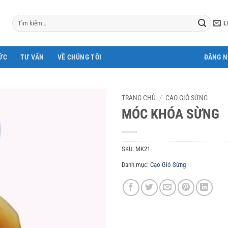
Tìm
L
kiếm:
ỨC
TƯ VẤN
VỀ CHÚNG TÔI
ĐĂNG 
TRANG CHỦ
/
CẠO GIÓ SỪNG
MÓC KHÓA SỪNG
SKU:
MK21
Danh mục:
Cạo Gió Sừng