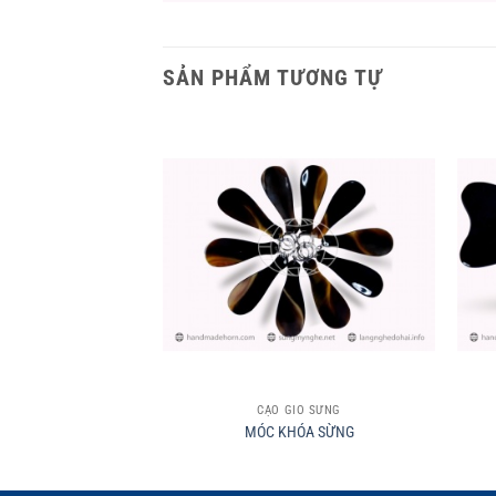
SẢN PHẨM TƯƠNG TỰ
+
+
CẠO GIÓ SỪNG
MÓC KHÓA SỪNG