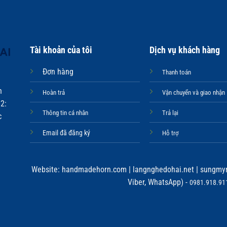
Tài khoản của tôi
Dịch vụ khách hàng
Đơn hàng
Thanh toán
n
Hoàn trả
Vận chuyển và giao nhận
2:
Thông tin cá nhân
Trả lại
c
Email đã đăng ký
Hỗ trợ
Website:
handmadehorn.com
|
langnghedohai.net
|
sungmyn
Viber, WhatsApp) -
0981.918.911