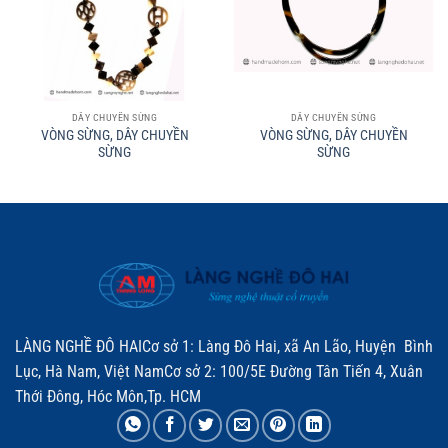
DÂY CHUYỀN SỪNG
DÂY CHUYỀN SỪNG
VÒNG SỪNG, DÂY CHUYỀN
VÒNG SỪNG, DÂY CHUYỀN
SỪNG
SỪNG
LÀNG NGHỀ ĐÔ HAICơ sở 1: Làng Đô Hai, xã An Lão, Huyện Bình
Lục, Hà Nam, Việt NamCơ sở 2: 100/5E Đường Tân Tiến 4, Xuân
Thới Đông, Hóc Môn,Tp. HCM