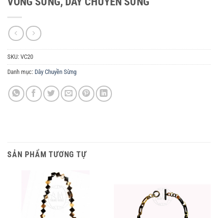
VÒNG SỪNG, DÂY CHUYỀN SỪNG
SKU:
VC20
Danh mục:
Dây Chuyền Sừng
SẢN PHẨM TƯƠNG TỰ