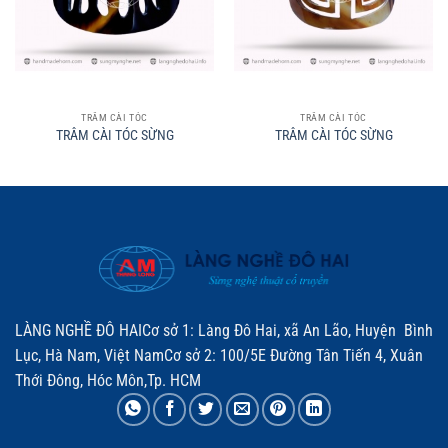
TRÂM CÀI TÓC
TRÂM CÀI TÓC
TRÂM CÀI TÓC SỪNG
TRÂM CÀI TÓC SỪNG
LÀNG NGHỀ ĐÔ HAICơ sở 1: Làng Đô Hai, xã An Lão, Huyện Bình
Lục, Hà Nam, Việt NamCơ sở 2: 100/5E Đường Tân Tiến 4, Xuân
Thới Đông, Hóc Môn,Tp. HCM