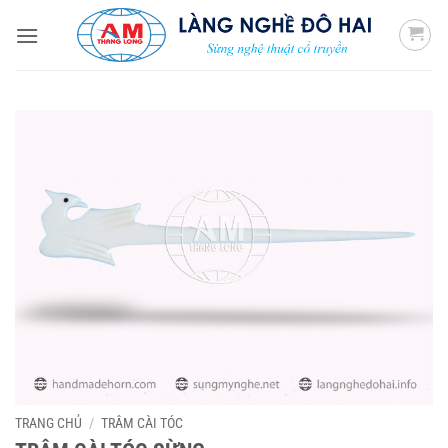
Bỏ
qua
nội
dung
TRANG CHỦ
/
TRÂM CÀI TÓC