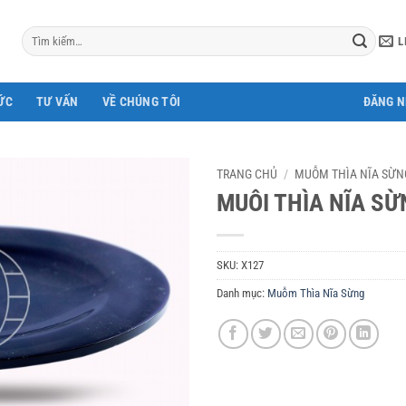
Tìm
L
kiếm:
ỨC
TƯ VẤN
VỀ CHÚNG TÔI
ĐĂNG 
TRANG CHỦ
/
MUỖM THÌA NĨA SỪN
MUÔI THÌA NĨA SỪ
SKU:
X127
Danh mục:
Muỗm Thìa Nĩa Sừng