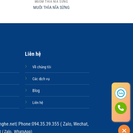
MUỖM THÌA NĨA SỪNG
MUỖM THÌA 
MUÔI THÌA NĨA SỪNG
MUÔI THÌA 
Liên hệ
Về chúng tôi
Các dịch vụ
Blog
Liên hệ
ghe.net
| Phone:094.35.39.355 ( Zalo, Wechat,
 ( Zalo, WhatsApp)