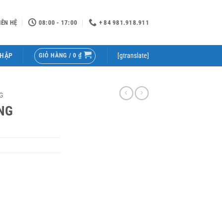
IÊN HỆ
08:00 - 17:00
+ 84 981.918.911
GIỎ HÀNG /
0
₫
NHẬP
[gtranslate]
G
NG