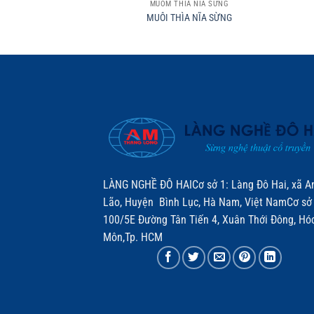
MUỖM THÌA NĨA SỪNG
MUÔI THÌA NĨA SỪNG
LÀNG NGHỀ ĐÔ HAICơ sở 1: Làng Đô Hai, xã A
Lão, Huyện Bình Lục, Hà Nam, Việt NamCơ sở 
100/5E Đường Tân Tiến 4, Xuân Thới Đông, Hó
Môn,Tp. HCM