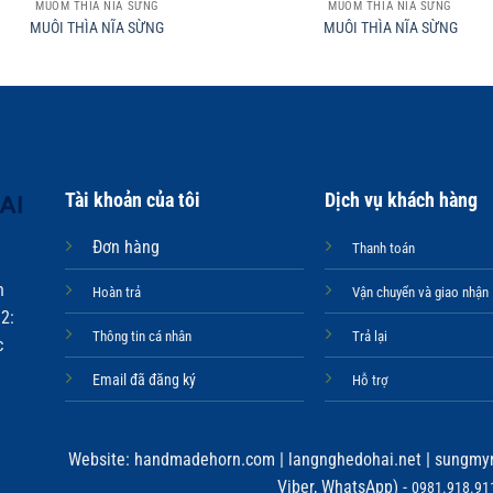
MUỖM THÌA NĨA SỪNG
MUỖM THÌA NĨA SỪNG
MUÔI THÌA NĨA SỪNG
MUÔI THÌA NĨA SỪNG
Tài khoản của tôi
Dịch vụ khách hàng
Đơn hàng
Thanh toán
n
Hoàn trả
Vận chuyển và giao nhận
2:
Thông tin cá nhân
Trả lại
c
Email đã đăng ký
Hỗ trợ
Website:
handmadehorn.com
|
langnghedohai.net
|
sungmyn
Viber, WhatsApp) -
0981.918.911