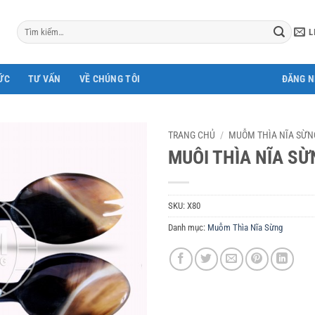
Tìm
L
kiếm:
ỨC
TƯ VẤN
VỀ CHÚNG TÔI
ĐĂNG 
TRANG CHỦ
/
MUỖM THÌA NĨA SỪN
MUÔI THÌA NĨA SỪ
SKU:
X80
Danh mục:
Muỗm Thìa Nĩa Sừng