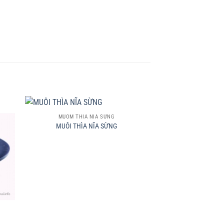
+
MUỖM THÌA NĨA SỪNG
MUÔI THÌA NĨA SỪNG
+