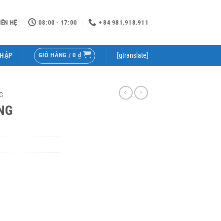
IÊN HỆ
08:00 - 17:00
+ 84 981.918.911
GIỎ HÀNG /
0
₫
NHẬP
[gtranslate]
G
NG