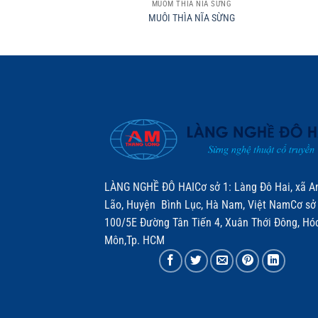
MUỖM THÌA NĨA SỪNG
MUÔI THÌA NĨA SỪNG
LÀNG NGHỀ ĐÔ HAICơ sở 1: Làng Đô Hai, xã A
Lão, Huyện Bình Lục, Hà Nam, Việt NamCơ sở 
100/5E Đường Tân Tiến 4, Xuân Thới Đông, Hó
Môn,Tp. HCM