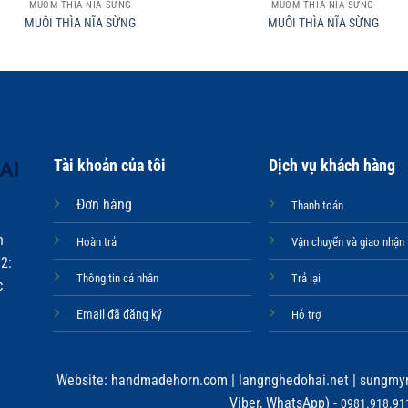
MUỖM THÌA NĨA SỪNG
MUỖM THÌA NĨA SỪNG
MUÔI THÌA NĨA SỪNG
MUÔI THÌA NĨA SỪNG
Tài khoản của tôi
Dịch vụ khách hàng
Đơn hàng
Thanh toán
n
Hoàn trả
Vận chuyển và giao nhận
2:
Thông tin cá nhân
Trả lại
c
Email đã đăng ký
Hỗ trợ
Website:
handmadehorn.com
|
langnghedohai.net
|
sungmyn
Viber, WhatsApp) -
0981.918.911