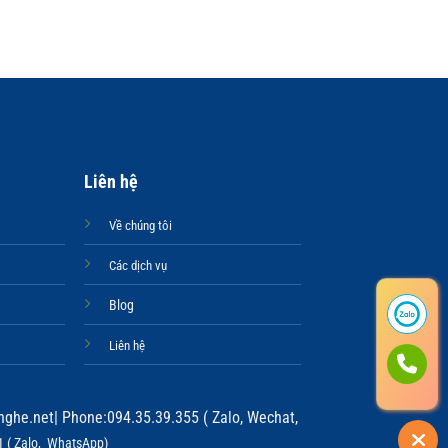
MUỖM THÌA 
MUÔI THÌA 
Liên hệ
Về chúng tôi
Các dịch vụ
Blog
Liên hệ
ghe.net
| Phone:094.35.39.355 ( Zalo, Wechat,
 ( Zalo, WhatsApp)