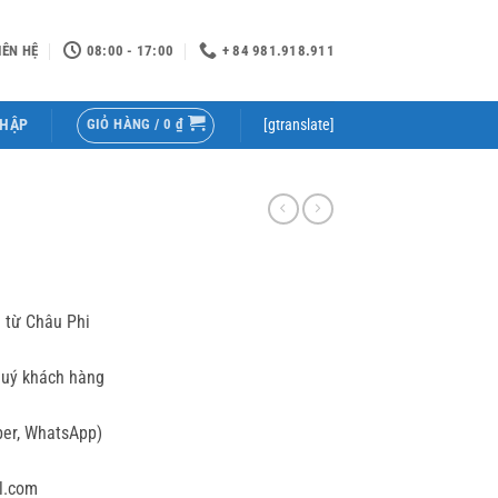
IÊN HỆ
08:00 - 17:00
+ 84 981.918.911
GIỎ HÀNG /
0
₫
NHẬP
[gtranslate]
 từ Châu Phi
quý khách hàng
ber, WhatsApp)
l.com