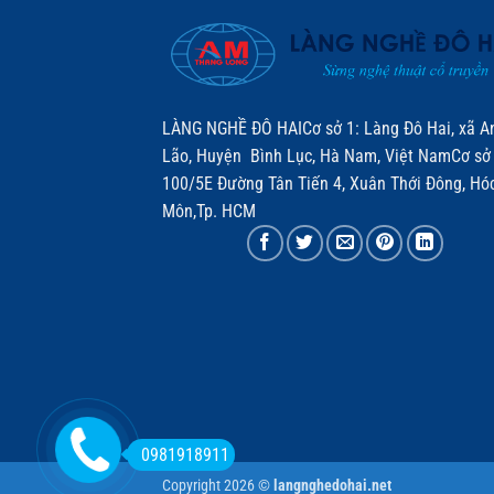
LÀNG NGHỀ ĐÔ HAICơ sở 1: Làng Đô Hai, xã A
Lão, Huyện Bình Lục, Hà Nam, Việt NamCơ sở 
100/5E Đường Tân Tiến 4, Xuân Thới Đông, Hó
Môn,Tp. HCM
0981918911
Copyright 2026 ©
langnghedohai.net