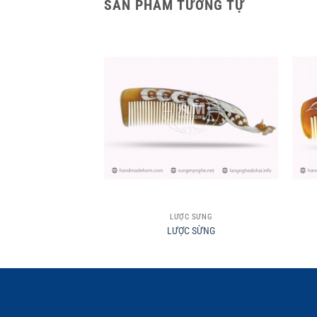
SẢN PHẨM TƯƠNG TỰ
+
+
LƯỢC SỪNG
LƯỢC SỪNG