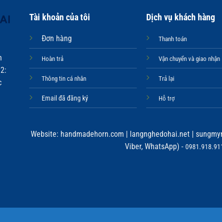
Tài khoản của tôi
Dịch vụ khách hàng
Đơn hàng
Thanh toán
n
Hoàn trả
Vận chuyển và giao nhận
2:
Thông tin cá nhân
Trả lại
c
Email đã đăng ký
Hỗ trợ
Website:
handmadehorn.com
|
langnghedohai.net
|
sungmyn
Viber, WhatsApp) -
0981.918.911