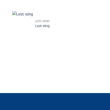
+
LƯỢC SỪNG
Lược sừng
+
LƯỢC 
LƯỢC 