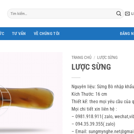
Tìm
L
kiếm:
ỨC
TƯ VẤN
VỀ CHÚNG TÔI
ĐĂNG 
TRANG CHỦ
/
LƯỢC SỪNG
LƯỢC SỪNG
Nguyên liệu: Sừng Bò nhập khẩu
Kích Thước: 16 cm
Thiết kế: theo mọi yêu cầu của 
Mọi chi tiết xin liên hệ :
– 0981.918.911( zalo, wechat,vi
– 094.35.39.355( zalo)
– Email: sungmynghe.net@gmai