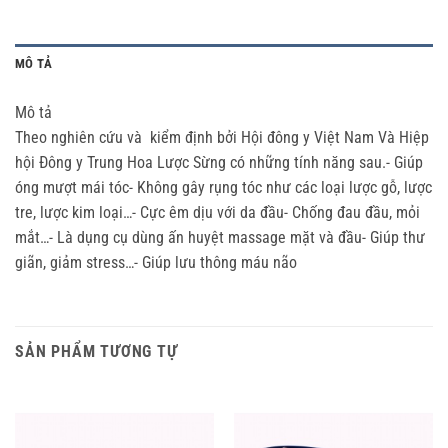
MÔ TẢ
Mô tả
Theo nghiên cứu và kiểm định bởi Hội đông y Việt Nam Và Hiệp
hội Đông y Trung Hoa Lược Sừng có những tính năng sau.- Giúp
óng mượt mái tóc- Không gây rụng tóc như các loại lược gỗ, lược
tre, lược kim loại…- Cực êm dịu với da đầu- Chống đau đầu, mỏi
mắt…- Là dụng cụ dùng ấn huyệt massage mặt và đầu- Giúp thư
giãn, giảm stress…- Giúp lưu thông máu não
SẢN PHẨM TƯƠNG TỰ