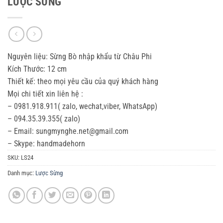
LƯỢC SỪNG
Nguyên liệu: Sừng Bò nhập khẩu từ Châu Phi
Kích Thước: 12 cm
Thiết kế: theo mọi yêu cầu của quý khách hàng
Mọi chi tiết xin liên hệ :
– 0981.918.911( zalo, wechat,viber, WhatsApp)
– 094.35.39.355( zalo)
– Email: sungmynghe.net@gmail.com
– Skype: handmadehorn
SKU:
LS24
Danh mục:
Lược Sừng