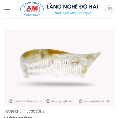
Bỏ
qua
nội
dung
TRANG CHỦ
/
LƯỢC SỪNG