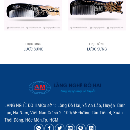
LƯỢC SỪNG
LƯỢC SỪNG
LƯỢC SỪNG
LƯỢC SỪNG
LÀNG NGHỀ ĐÔ HAICơ sở 1: Làng Đô Hai, xã An Lão, Huyện Bình
Lục, Hà Nam, Việt NamCơ sở 2: 100/5E Đường Tân Tiến 4, Xuân
Thới Đông, Hóc Môn,Tp. HCM