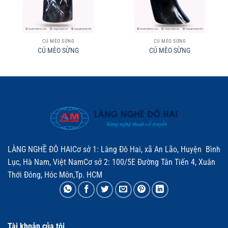
CÚ MÈO SỪNG
CÚ MÈO SỪNG
CÚ MÈO SỪNG
CÚ MÈO SỪNG
LÀNG NGHỀ ĐÔ HAICơ sở 1: Làng Đô Hai, xã An Lão, Huyện Bình
Lục, Hà Nam, Việt NamCơ sở 2: 100/5E Đường Tân Tiến 4, Xuân
Thới Đông, Hóc Môn,Tp. HCM
Tài khoản của tôi