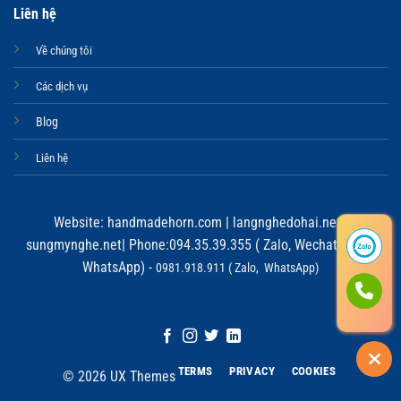
Liên hệ
Về chúng tôi
Các dịch vụ
Blog
Liên hệ
Website:
handmadehorn.com
|
langnghedohai.net
|
sungmynghe.net
| Phone:094.35.39.355 ( Zalo, Wechat, Viber,
WhatsApp) -
0981.918.911 ( Zalo, WhatsApp)
TERMS
PRIVACY
COOKIES
© 2026 UX Themes