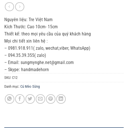
Nguyên liệu: Tre Việt Nam
Kích Thước: Cao 10cm- 15cm
Thiết kế: theo mọi yêu cầu của quý khách hàng
Mọi chi tiết xin liên hệ :
– 0981.918.911( zalo, wechat,viber, WhatsApp)
– 094.35.39.355( zalo)
– Email: sungmynghe.net@gmail.com
– Skype: handmadehorn
SKU:
C12
Danh mục:
Cú Mèo Sừng