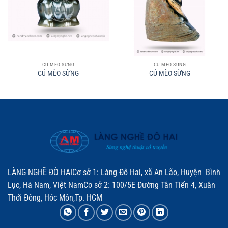
CÚ MÈO SỪNG
CÚ MÈO SỪNG
CÚ MÈO SỪNG
CÚ MÈO SỪNG
LÀNG NGHỀ ĐÔ HAICơ sở 1: Làng Đô Hai, xã An Lão, Huyện Bình
Lục, Hà Nam, Việt NamCơ sở 2: 100/5E Đường Tân Tiến 4, Xuân
Thới Đông, Hóc Môn,Tp. HCM