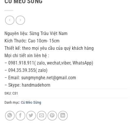
CÚ MÈO SỪNG
Nguyên liệu: Sừng Trâu Việt Nam
Kích Thước: Cao 10cm- 15cm
Thiết kế: theo mọi yêu cầu của quý khách hàng
Mọi chi tiết xin liên hệ :
– 0981.918.911( zalo, wechat,viber, WhatsApp)
– 094.35.39.355( zalo)
– Email: sungmynghe.net@gmail.com
– Skype: handmadehorn
SKU:
C31
Danh mục:
Cú Mèo Sừng