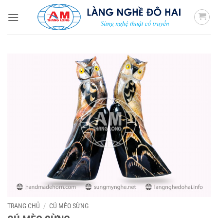
Bỏ
qua
nội
dung
TRANG CHỦ
/
CÚ MÈO SỪNG