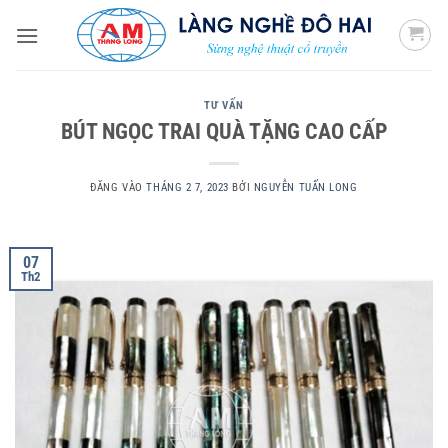
Bỏ
qua
nội
dung
TƯ VẤN
BÚT NGỌC TRAI QUÀ TẶNG CAO CẤP
ĐĂNG VÀO
THÁNG 2 7, 2023
BỞI
NGUYỄN TUẤN LONG
07
Th2