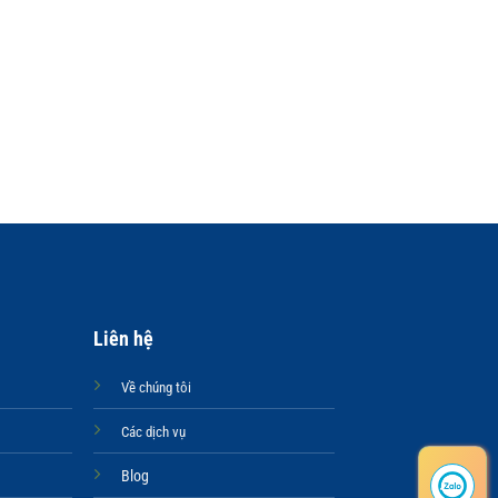
+
VÒNG TAY SỪ
VÒNG TAY SỪ
Liên hệ
Về chúng tôi
Các dịch vụ
Blog