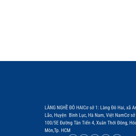
LÀNG NGHỀ ĐÔ HAICơ sở 1: Làng Đô Hai, xã A
Lão, Huyện Bình Lục, Hà Nam, Việt NamCơ sở 
100/5E Đường Tân Tiến 4, Xuân Thới Đông, Hó
Môn,Tp. HCM