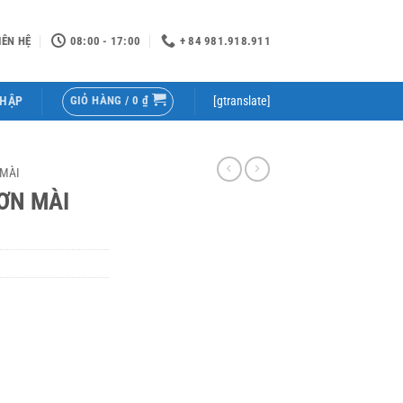
IÊN HỆ
08:00 - 17:00
+ 84 981.918.911
GIỎ HÀNG /
0
₫
NHẬP
[gtranslate]
 MÀI
ƠN MÀI