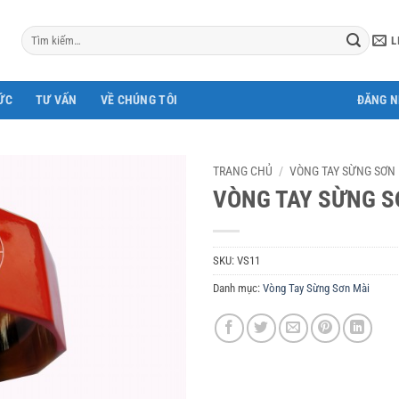
Tìm
L
kiếm:
ỨC
TƯ VẤN
VỀ CHÚNG TÔI
ĐĂNG 
TRANG CHỦ
/
VÒNG TAY SỪNG SƠN
VÒNG TAY SỪNG S
SKU:
VS11
Danh mục:
Vòng Tay Sừng Sơn Mài