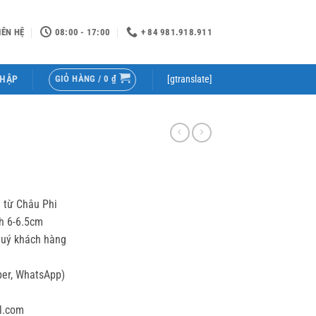
IÊN HỆ
08:00 - 17:00
+ 84 981.918.911
GIỎ HÀNG /
0
₫
NHẬP
[gtranslate]
 từ Châu Phi
h 6-6.5cm
quý khách hàng
ber, WhatsApp)
l.com