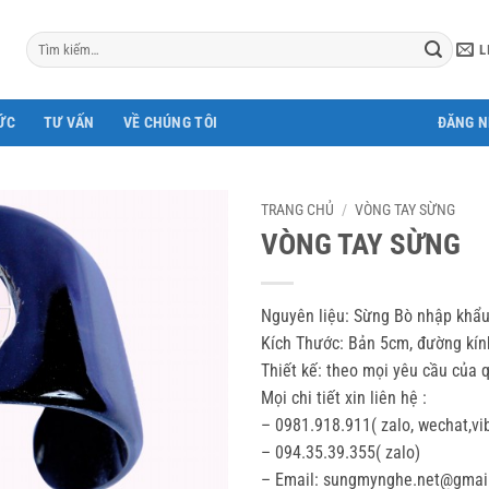
Tìm
L
kiếm:
ỨC
TƯ VẤN
VỀ CHÚNG TÔI
ĐĂNG 
TRANG CHỦ
/
VÒNG TAY SỪNG
VÒNG TAY SỪNG
Nguyên liệu: Sừng Bò nhập khẩu
Kích Thước: Bản 5cm, đường kín
Thiết kế: theo mọi yêu cầu của 
Mọi chi tiết xin liên hệ :
– 0981.918.911( zalo, wechat,vi
– 094.35.39.355( zalo)
– Email: sungmynghe.net@gmai