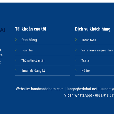
Tài khoản của tôi
Dịch vụ khách hàng
Đơn hàng
Thanh toán
n
Hoàn trả
Vận chuyển và giao nhận
2:
Thông tin cá nhân
Trả lại
c
Email đã đăng ký
Hỗ trợ
Website:
handmadehorn.com
|
langnghedohai.net
|
sungmyn
Viber, WhatsApp) -
0981.918.911