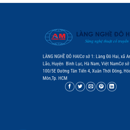
LÀNG NGHỀ ĐÔ HAICơ sở 1: Làng Đô Hai, xã A
Lão, Huyện Bình Lục, Hà Nam, Việt NamCơ sở 
100/5E Đường Tân Tiến 4, Xuân Thới Đông, Hó
Môn,Tp. HCM