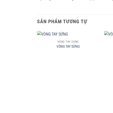
SẢN PHẨM TƯƠNG TỰ
+
+
VÒNG TAY SỪNG
VÒNG TAY SỪNG