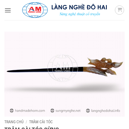
Bỏ
qua
nội
dung
TRANG CHỦ
/
TRÂM CÀI TÓC