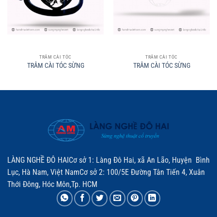
TRÂM CÀI TÓC
TRÂM CÀI TÓC
TRÂM CÀI TÓC SỪNG
TRÂM CÀI TÓC SỪNG
LÀNG NGHỀ ĐÔ HAICơ sở 1: Làng Đô Hai, xã An Lão, Huyện Bình
Lục, Hà Nam, Việt NamCơ sở 2: 100/5E Đường Tân Tiến 4, Xuân
Thới Đông, Hóc Môn,Tp. HCM