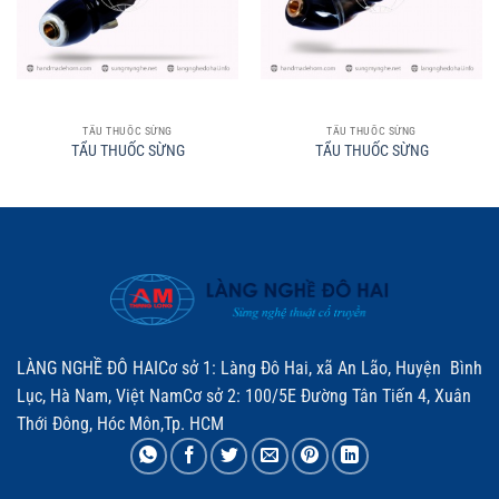
TẨU THUỐC SỪNG
TẨU THUỐC SỪNG
TẨU THUỐC SỪNG
TẨU THUỐC SỪNG
LÀNG NGHỀ ĐÔ HAICơ sở 1: Làng Đô Hai, xã An Lão, Huyện Bình
Lục, Hà Nam, Việt NamCơ sở 2: 100/5E Đường Tân Tiến 4, Xuân
Thới Đông, Hóc Môn,Tp. HCM