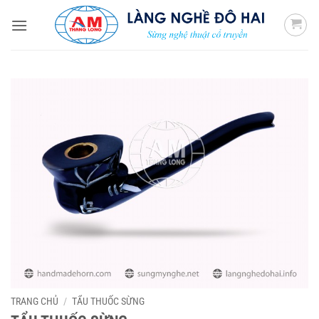
Bỏ
qua
nội
dung
TRANG CHỦ
/
TẨU THUỐC SỪNG