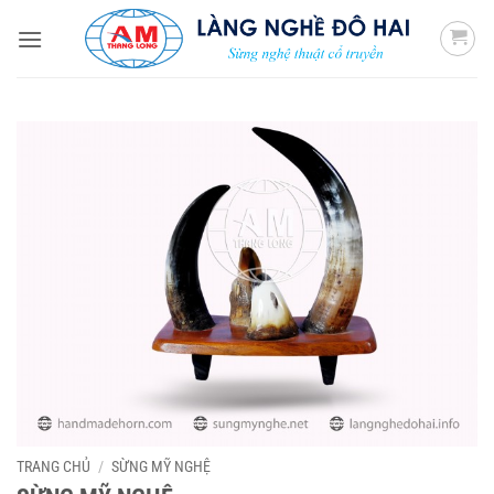
Bỏ
qua
nội
dung
TRANG CHỦ
/
SỪNG MỸ NGHỆ