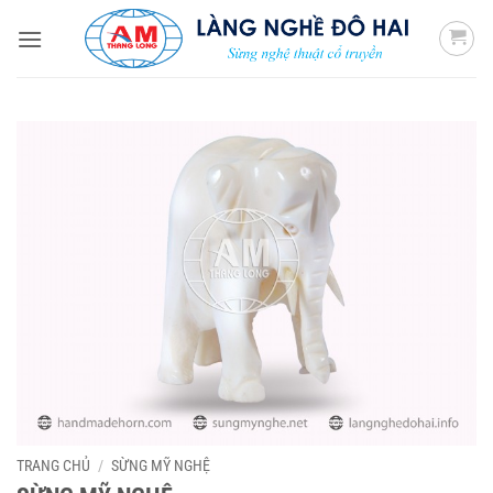
Bỏ
qua
nội
dung
TRANG CHỦ
/
SỪNG MỸ NGHỆ