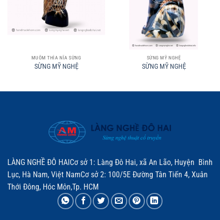
MUỖM THÌA NĨA SỪNG
SỪNG MỸ NGHỆ
SỪNG MỸ NGHỆ
SỪNG MỸ NGHỆ
LÀNG NGHỀ ĐÔ HAICơ sở 1: Làng Đô Hai, xã An Lão, Huyện Bình
Lục, Hà Nam, Việt NamCơ sở 2: 100/5E Đường Tân Tiến 4, Xuân
Thới Đông, Hóc Môn,Tp. HCM