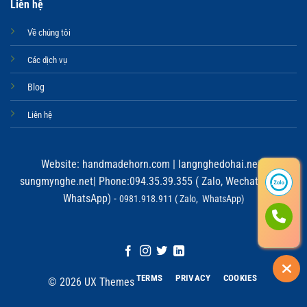
Liên hệ
Về chúng tôi
Các dịch vụ
Blog
Liên hệ
Website:
handmadehorn.com
|
langnghedohai.net
|
sungmynghe.net
| Phone:094.35.39.355 ( Zalo, Wechat, Viber,
WhatsApp) -
0981.918.911 ( Zalo, WhatsApp)
TERMS
PRIVACY
COOKIES
© 2026 UX Themes