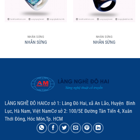
NHẪN SỪNG
NHẪN SỪNG
NHẪN SỪNG
NHẪN SỪNG
LÀNG NGHỀ ĐÔ HAICơ sở 1: Làng Đô Hai, xã An Lão, Huyện Bình
Lục, Hà Nam, Việt NamCơ sở 2: 100/5E Đường Tân Tiến 4, Xuân
Thới Đông, Hóc Môn,Tp. HCM