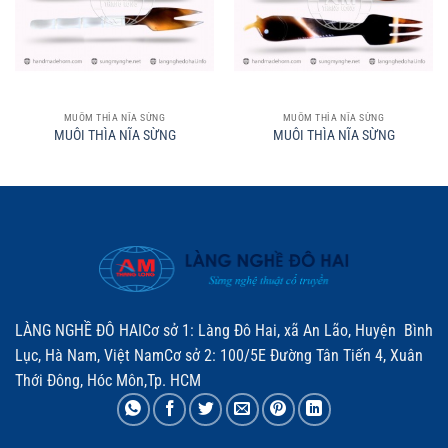
MUỖM THÌA NĨA SỪNG
MUỖM THÌA NĨA SỪNG
MUÔI THÌA NĨA SỪNG
MUÔI THÌA NĨA SỪNG
LÀNG NGHỀ ĐÔ HAICơ sở 1: Làng Đô Hai, xã An Lão, Huyện Bình
Lục, Hà Nam, Việt NamCơ sở 2: 100/5E Đường Tân Tiến 4, Xuân
Thới Đông, Hóc Môn,Tp. HCM