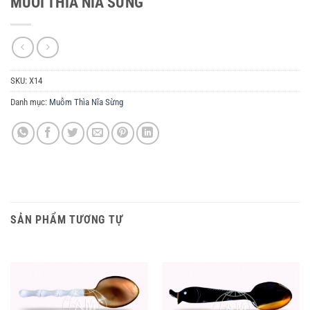
MUÔI THÌA NĨA SỪNG
SKU:
X14
Danh mục:
Muỗm Thìa Nĩa Sừng
SẢN PHẨM TƯƠNG TỰ