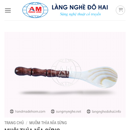
Bỏ
qua
nội
dung
TRANG CHỦ
/
MUỖM THÌA NĨA SỪNG