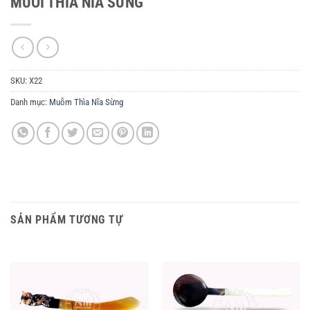
MUÔI THÌA NĨA SỪNG
SKU:
X22
Danh mục:
Muỗm Thìa Nĩa Sừng
SẢN PHẨM TƯƠNG TỰ