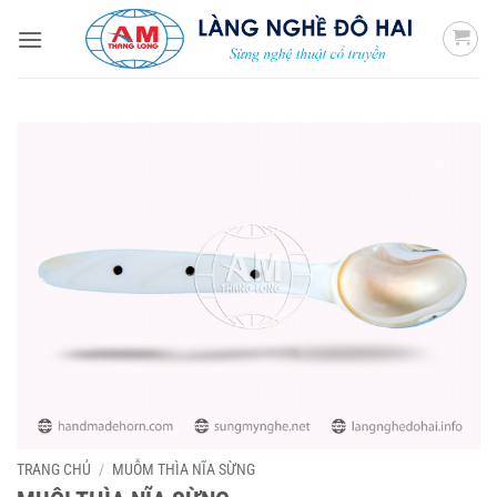
Bỏ
qua
nội
dung
TRANG CHỦ
/
MUỖM THÌA NĨA SỪNG