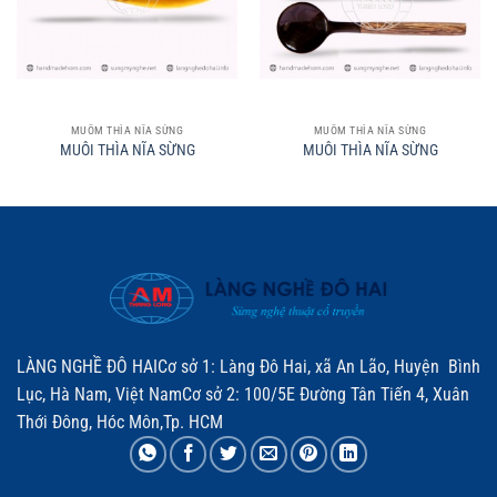
MUỖM THÌA NĨA SỪNG
MUỖM THÌA NĨA SỪNG
MUÔI THÌA NĨA SỪNG
MUÔI THÌA NĨA SỪNG
LÀNG NGHỀ ĐÔ HAICơ sở 1: Làng Đô Hai, xã An Lão, Huyện Bình
Lục, Hà Nam, Việt NamCơ sở 2: 100/5E Đường Tân Tiến 4, Xuân
Thới Đông, Hóc Môn,Tp. HCM