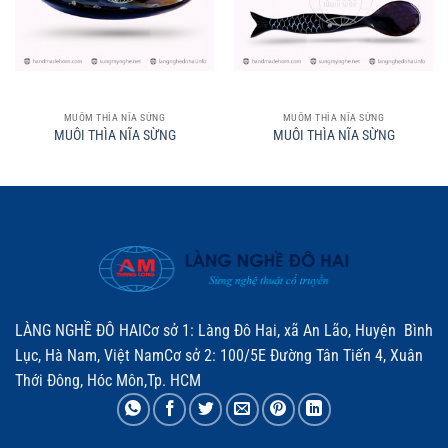
MUỖM THÌA NĨA SỪNG
MUỖM THÌA NĨA SỪNG
MUÔI THÌA NĨA SỪNG
MUÔI THÌA NĨA SỪNG
LÀNG NGHỀ ĐÔ HAICơ sở 1: Làng Đô Hai, xã An Lão, Huyện Bình
Lục, Hà Nam, Việt NamCơ sở 2: 100/5E Đường Tân Tiến 4, Xuân
Thới Đông, Hóc Môn,Tp. HCM