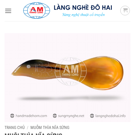
Bỏ
qua
nội
dung
TRANG CHỦ
/
MUỖM THÌA NĨA SỪNG