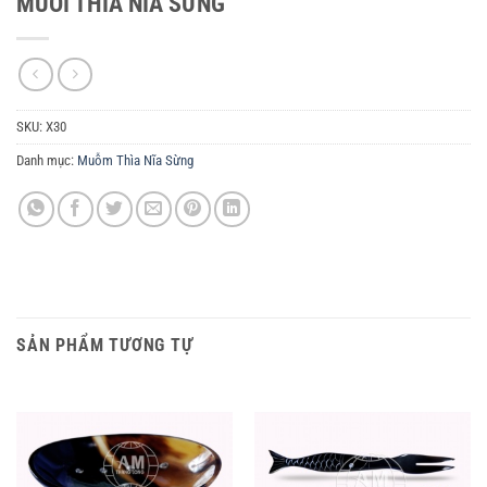
MUÔI THÌA NĨA SỪNG
SKU:
X30
Danh mục:
Muỗm Thìa Nĩa Sừng
SẢN PHẨM TƯƠNG TỰ