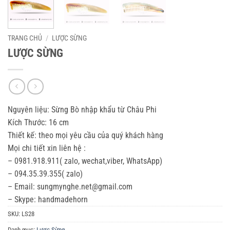
TRANG CHỦ
/
LƯỢC SỪNG
LƯỢC SỪNG
Nguyên liệu: Sừng Bò nhập khẩu từ Châu Phi
Kích Thước: 16 cm
Thiết kế: theo mọi yêu cầu của quý khách hàng
Mọi chi tiết xin liên hệ :
– 0981.918.911( zalo, wechat,viber, WhatsApp)
– 094.35.39.355( zalo)
– Email: sungmynghe.net@gmail.com
– Skype: handmadehorn
SKU:
LS28
Danh mục:
Lược Sừng