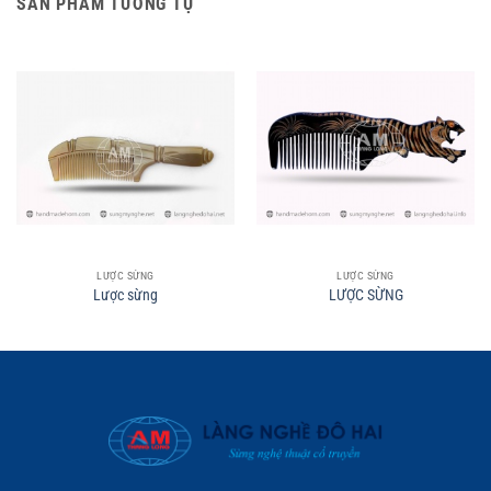
SẢN PHẨM TƯƠNG TỰ
LƯỢC SỪNG
LƯỢC SỪNG
Lược sừng
LƯỢC SỪNG