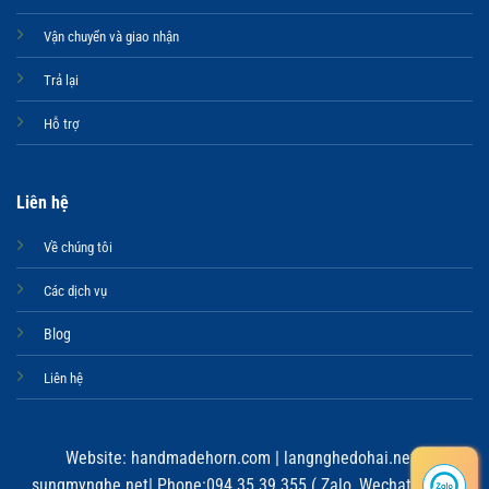
Vận chuyển và giao nhận
Trả lại
Hỗ trợ
Liên hệ
Về chúng tôi
Các dịch vụ
Blog
Liên hệ
Website:
handmadehorn.com
|
langnghedohai.net
|
sungmynghe.net
| Phone:094.35.39.355 ( Zalo, Wechat, Viber,