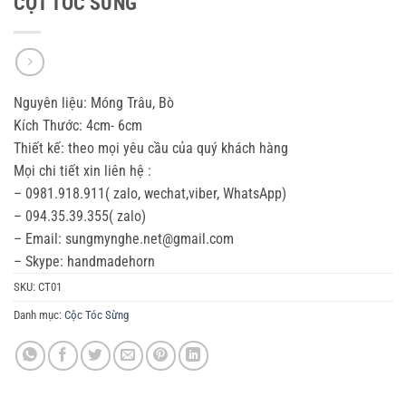
CỘT TÓC SỪNG
Nguyên liệu: Móng Trâu, Bò
Kích Thước: 4cm- 6cm
Thiết kế: theo mọi yêu cầu của quý khách hàng
Mọi chi tiết xin liên hệ :
– 0981.918.911( zalo, wechat,viber, WhatsApp)
– 094.35.39.355( zalo)
– Email: sungmynghe.net@gmail.com
– Skype: handmadehorn
SKU:
CT01
Danh mục:
Cộc Tóc Sừng