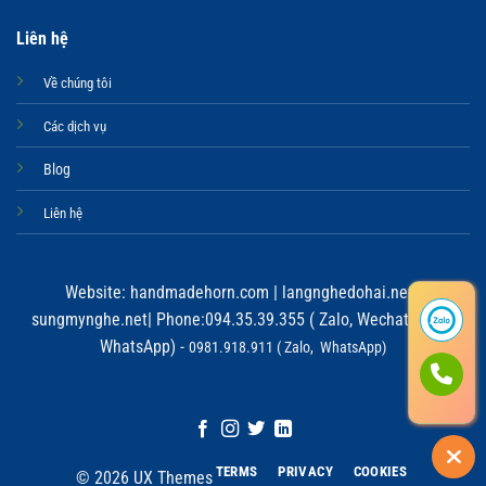
Liên hệ
Về chúng tôi
Các dịch vụ
Blog
Liên hệ
Website:
handmadehorn.com
|
langnghedohai.net
|
sungmynghe.net
| Phone:094.35.39.355 ( Zalo, Wechat, Viber,
WhatsApp) -
0981.918.911 ( Zalo, WhatsApp)
TERMS
PRIVACY
COOKIES
© 2026 UX Themes