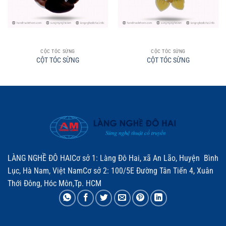
CỘC TÓC SỪNG
CỘC TÓC SỪNG
CỘT TÓC SỪNG
CỘT TÓC SỪNG
LÀNG NGHỀ ĐÔ HAICơ sở 1: Làng Đô Hai, xã An Lão, Huyện Bình
Lục, Hà Nam, Việt NamCơ sở 2: 100/5E Đường Tân Tiến 4, Xuân
Thới Đông, Hóc Môn,Tp. HCM