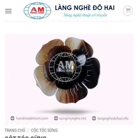
Bỏ
qua
nội
dung
TRANG CHỦ
/
CỘC TÓC SỪNG