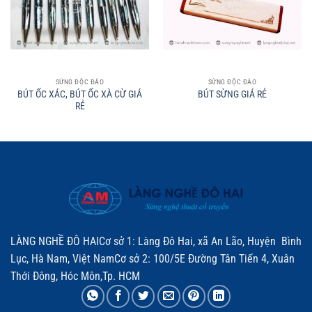
SỪNG ĐỘC ĐÁO
SỪNG ĐỘC ĐÁO
BÚT ỐC XÁC, BÚT ỐC XÀ CỪ GIÁ
BÚT SỪNG GIÁ RẺ
RẺ
LÀNG NGHỀ ĐÔ HAICơ sở 1: Làng Đô Hai, xã An Lão, Huyện Bình
Lục, Hà Nam, Việt NamCơ sở 2: 100/5E Đường Tân Tiến 4, Xuân
Thới Đông, Hóc Môn,Tp. HCM