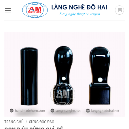
Bỏ
qua
nội
dung
TRANG CHỦ
/
SỪNG ĐỘC ĐÁO