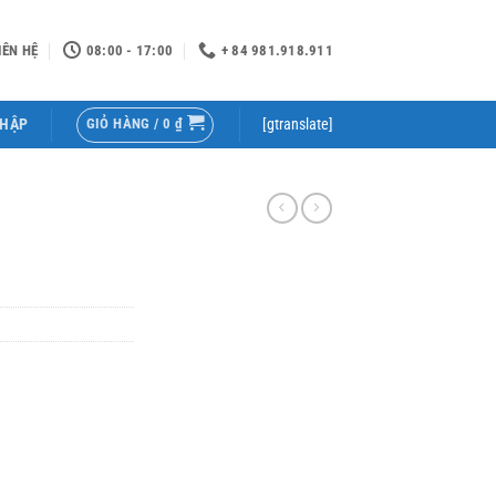
IÊN HỆ
08:00 - 17:00
+ 84 981.918.911
GIỎ HÀNG /
0
₫
NHẬP
[gtranslate]