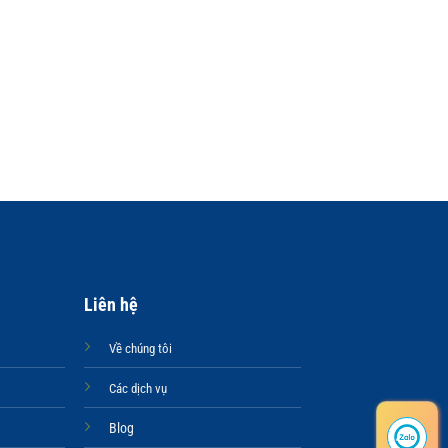
+
KHUYÊN T
BÔNG TA
Liên hệ
Về chúng tôi
Các dịch vụ
Blog