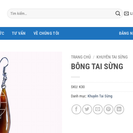
Tìm
L
kiếm:
ỨC
TƯ VẤN
VỀ CHÚNG TÔI
ĐĂNG 
TRANG CHỦ
/
KHUYÊN TAI SỪNG
BÔNG TAI SỪNG
SKU:
K30
Danh mục:
Khuyên Tai Sừng